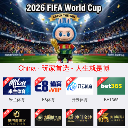
2026 World Cup-世界杯官网
啊~哦~ 您要查看的页面不存在或已删除！
请检查您输入的网址是否正确，
3
s后跳回
网站首页
！
XML 地图